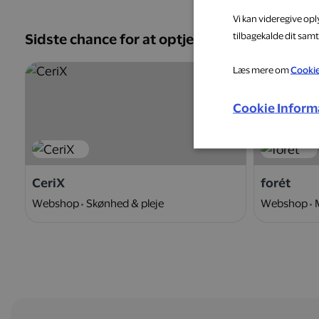
Vi kan videregive op
tilbagekalde dit samt
Sidste chance for at optjene
Læs mere om
Cooki
5 %
Cookie Inform
CeriX
forét
Webshop
Skønhed & pleje
Webshop