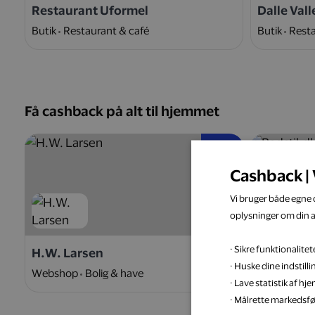
Restaurant Uformel
Dalle Vall
Butik
Restaurant & café
Butik
Resta
Få cashback på alt til hjemmet
5 %
Cashback | 
Vi bruger både egne c
oplysninger om din 
· Sikre funktionalit
H.W. Larsen
Badstil.d
· Huske dine indstill
Webshop
Bolig & have
Webshop
· Lave statistik af h
· Målrette markedsfø