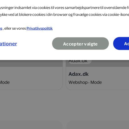
lysninger indsamlet via cookies til vores samarbejdspartnere til ovenstående f
ykke ved at blokere cookies i din browser og fravælge cookies via cookie-ikon
es
, eller se vores
Privatlivspolitik
10 %
ationer
Ac
Accepter valgte
Adax.dk
Mode
Webshop
Mode