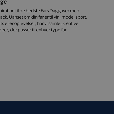
age
spiration til de bedste Fars Dag gaver med
ck. Uanset om din far er til vin, mode, sport,
s eller oplevelser, har vi samlet kreative
éer, der passer til enhver type far.