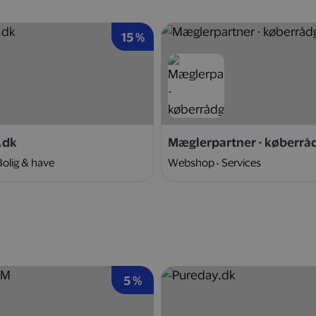
15 %
.dk
Mæglerpartner - køberrå
Bolig & have
Webshop
Services
5 %