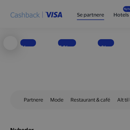
Høj
Nyd
Populære
ydeevne
velsmag
specialøl
Se partnere
Hotels
og god
med færre
for enhver
brændstoføkonomi
kalorier
smag
Få penge tilbage, hver gang du tanker bilen op hos Shell-stationer landet over.
EASIS er i dag Europas førende virksomhed inden for fødevarer uden tilsat sukker.
Hos det danske bryggeri To Øl finder du en bred vifte af øltyper.
1 %
15 %
10 %
Partnere
Mode
Restaurant & café
Alt til