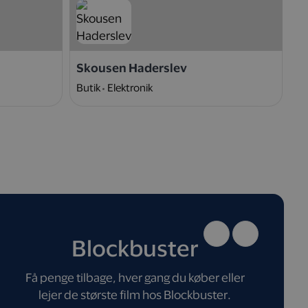
Skousen Haderslev
N
Butik
Elektronik
W
Blockbuster
Få penge tilbage, hver gang du køber eller
lejer de største film hos Blockbuster.