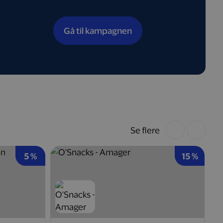
Gå til kampagnen
Se flere
5 %
15 %