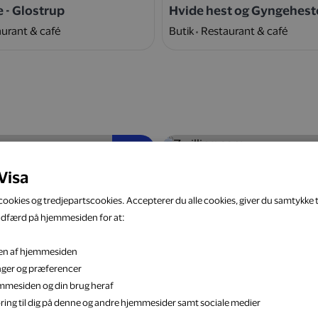
e - Glostrup
Hvide hest og Gyngehest
urant & café
Butik
Restaurant & café
5 %
Visa
ookies og tredjepartscookies. Accepterer du alle cookies, giver du samtykke ti
adfærd på hjemmesiden for at:
eten af hjemmesiden
k
Zwilling.com
inger og præferencer
Bolig & have
Webshop
Bolig & have
jemmesiden og din brug heraf
ring til dig på denne og andre hjemmesider samt sociale medier