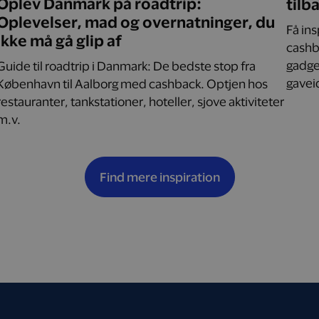
Oplev Danmark på roadtrip:
tilb
Oplevelser, mad og overnatninger, du
Få in
ikke må gå glip af
cashba
gadget
Guide til roadtrip i Danmark: De bedste stop fra
gaveid
København til Aalborg med cashback. Optjen hos
restauranter, tankstationer, hoteller, sjove aktiviteter
m.v.
Find mere inspiration