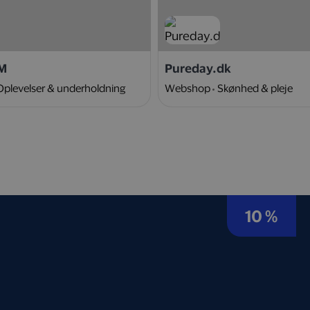
M
Pureday.dk
Oplevelser & underholdning
Webshop
Skønhed & pleje
10 %