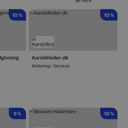
Se flere
10 %
10 %
dgivning
Aarsbilleder.dk
Ni
Webshop
Services
W
9 %
10 %