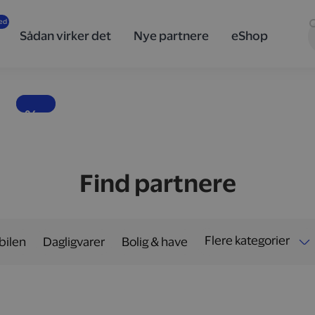
innovativ
teknologi
Sådan virker det
Nye partnere
eShop
og design
fra Sony
Banebrydende lyd, skarpe billeder og teknologi i særklasse.
10 %
Find partnere
Flere kategorier
 bilen
Dagligvarer
Bolig & have