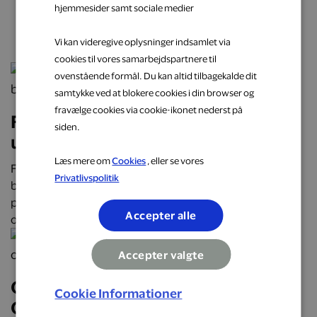
hjemmesider samt sociale medier
næste oplevelse
Vi kan videregive oplysninger indsamlet via
cookies til vores samarbejdspartnere til
ovenstående formål. Du kan altid tilbagekalde dit
samtykke ved at blokere cookies i din browser og
fravælge cookies via cookie-ikonet nederst på
Få cashback på hverdagens
siden.
udgifter hos populære brands
Læs mere om
Cookies
, eller se vores
Få cashback på hverdagens udgifter hos over 2.000
Privatlivspolitik
butikker, restauranter og webshops. Optjen automatisk
penge tilbage på alt fra mad og transport til mode, bolig
Accepter alle
og faste abonnementer.
Accepter valgte
Oplev Danmark på roadtrip:
Cookie Informationer
Oplevelser, mad og overnatninger,