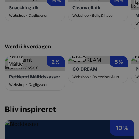
15 %
15 %
Snackking.dk
Clearwell.dk
Webshop
Dagligvarer
Webshop
Bolig & have
W
Værdi i hverdagen
2 %
5 %
GO DREAM
P
RetNemt Måltidskasser
Webshop
Oplevelser & underholdning
W
Webshop
Dagligvarer
Bliv inspireret
10 %