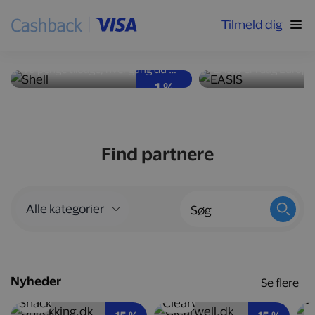
Tilmeld dig
Høj ydeevne og god
Nyd velsmag med
brændstoføkonomi
kalorier
Få penge tilbage, hver gang du tanker bilen op hos Shell-stationer landet over.
1 %
Find partnere
Nyheder
Se flere