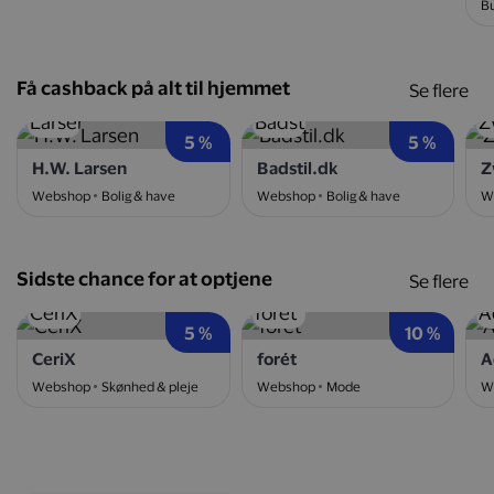
Bu
Få cashback på alt til hjemmet
Se flere
5 %
5 %
H.W. Larsen
Badstil.dk
Z
Webshop
Bolig & have
Webshop
Bolig & have
W
Sidste chance for at optjene
Se flere
5 %
10 %
CeriX
forét
A
Webshop
Skønhed & pleje
Webshop
Mode
W