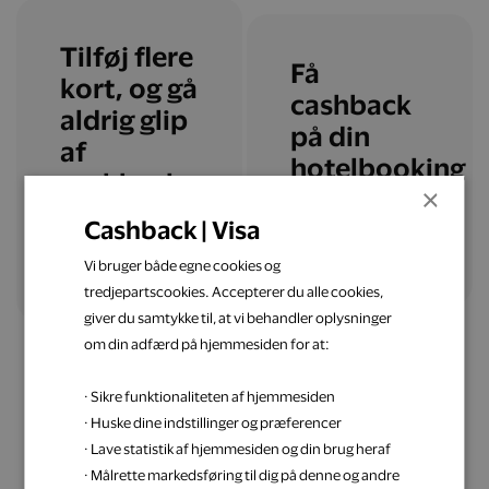
Tilføj flere
Få
kort, og gå
cashback
aldrig glip
på din
af
hotelbooking
cashback
×
Cashback | Visa
Læs mere
Tilføj flere kort
Vi bruger både egne cookies og
tredjepartscookies. Accepterer du alle cookies,
giver du samtykke til, at vi behandler oplysninger
om din adfærd på hjemmesiden for at:
· Sikre funktionaliteten af hjemmesiden
· Huske dine indstillinger og præferencer
· Lave statistik af hjemmesiden og din brug heraf
Få inspiration til din
· Målrette markedsføring til dig på denne og andre