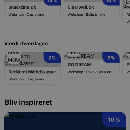
15 %
15 %
Snackking.dk
Clearwell.dk
Webshop
Dagligvarer
Webshop
Bolig & have
W
Værdi i hverdagen
2 %
5 %
GO DREAM
P
RetNemt Måltidskasser
Webshop
Oplevelser & underholdning
W
Webshop
Dagligvarer
Bliv inspireret
10 %