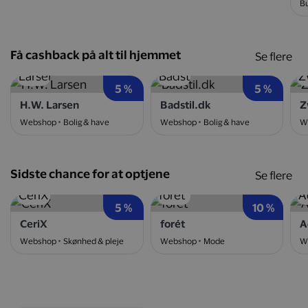
Bu
Få cashback på alt til hjemmet
Se flere
5 %
5 %
H.W. Larsen
Badstil.dk
Z
Webshop
Bolig & have
Webshop
Bolig & have
W
Sidste chance for at optjene
Se flere
5 %
10 %
CeriX
forét
A
Webshop
Skønhed & pleje
Webshop
Mode
W