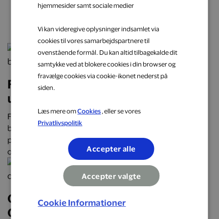
hjemmesider samt sociale medier
næste oplevelse
Vi kan videregive oplysninger indsamlet via
cookies til vores samarbejdspartnere til
ovenstående formål. Du kan altid tilbagekalde dit
samtykke ved at blokere cookies i din browser og
fravælge cookies via cookie-ikonet nederst på
Få cashback på hverdagens
siden.
udgifter hos populære brands
Læs mere om
Cookies
, eller se vores
Få cashback på hverdagens udgifter hos over 2.000
Privatlivspolitik
butikker, restauranter og webshops. Optjen automatisk
penge tilbage på alt fra mad og transport til mode, bolig
Accepter alle
og faste abonnementer.
Accepter valgte
Oplev Danmark på roadtrip:
Cookie Informationer
Oplevelser, mad og overnatninger,