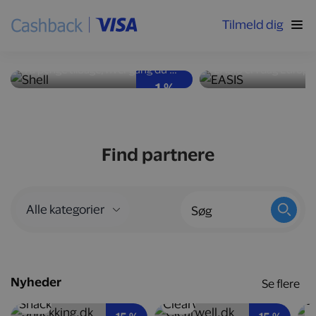
Tilmeld dig
Høj ydeevne og god
Nyd velsmag med
brændstoføkonomi
kalorier
Få penge tilbage, hver gang du tanker bilen op hos Shell-stationer landet over.
1 %
Find partnere
Nyheder
Se flere