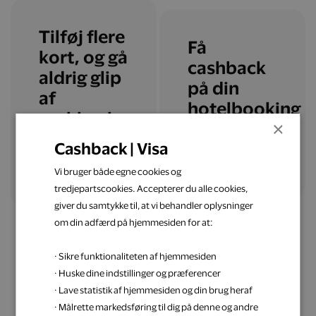
Tilføj flere
Få
kort, og gå
cashback
aldrig glip
på din
af
hotelbooking
cashback
×
Cashback | Visa
Læs mere
Tilføj flere kort
Vi bruger både egne cookies og
tredjepartscookies. Accepterer du alle cookies,
giver du samtykke til, at vi behandler oplysninger
om din adfærd på hjemmesiden for at:
· Sikre funktionaliteten af hjemmesiden
· Huske dine indstillinger og præferencer
· Lave statistik af hjemmesiden og din brug heraf
Få inspiration til din
· Målrette markedsføring til dig på denne og andre