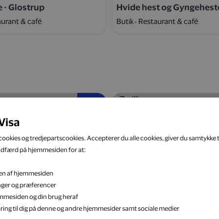
e - Glostrup
Hvide hest og Gyngehest
urant & café
Butik
Restaurant & café
5 %
Visa
ookies og tredjepartscookies. Accepterer du alle cookies, giver du samtykke ti
adfærd på hjemmesiden for at:
eten af hjemmesiden
k
Zwilling.com
inger og præferencer
Bolig & have
Webshop
Bolig & have
jemmesiden og din brug heraf
ring til dig på denne og andre hjemmesider samt sociale medier