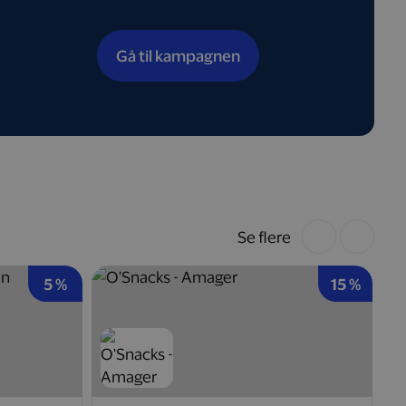
Gå til kampagnen
Se flere
5 %
15 %