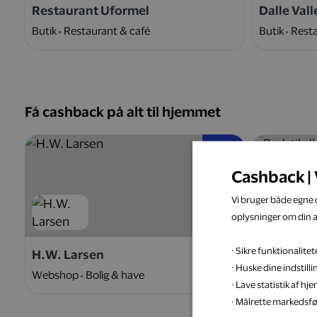
Restaurant Uformel
Dalle Vall
Butik
Restaurant & café
Butik
Resta
Få cashback på alt til hjemmet
5 %
Cashback | 
Vi bruger både egne c
oplysninger om din 
· Sikre funktionalit
H.W. Larsen
Badstil.d
· Huske dine indstill
Webshop
Bolig & have
Webshop
· Lave statistik af h
· Målrette markedsfø