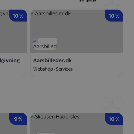
Se flere
10 %
10 %
dgivning
Aarsbilleder.dk
Ni
Webshop
Services
W
9 %
10 %