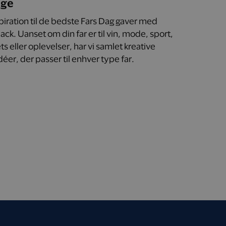
age
spiration til de bedste Fars Dag gaver med
ck. Uanset om din far er til vin, mode, sport,
s eller oplevelser, har vi samlet kreative
éer, der passer til enhver type far.