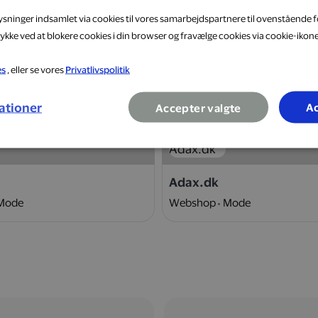
lysninger indsamlet via cookies til vores samarbejdspartnere til ovenstående f
ykke ved at blokere cookies i din browser og fravælge cookies via cookie-ikon
es
, eller se vores
Privatlivspolitik
10 %
ationer
Ac
Accepter valgte
Adax.dk
Mode
Webshop
Mode