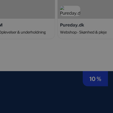
M
Pureday.dk
Oplevelser & underholdning
Webshop
Skønhed & pleje
10 %