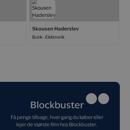
Skousen Haderslev
N
Butik
Elektronik
W
Blockbuster
Få penge tilbage, hver gang du køber eller
lejer de største film hos Blockbuster.