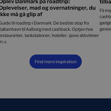
Oplev Danmark på roadtrip:
tilb
Oplevelser, mad og overnatninger, du
Få in
ikke må gå glip af
cashba
gadget
Guide til roadtrip i Danmark: De bedste stop fra
gaveid
København til Aalborg med cashback. Optjen hos
restauranter, tankstationer, hoteller, sjove aktiviteter
m.v.
Find mere inspiration