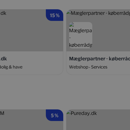
15 %
.dk
Mæglerpartner - køberrå
Bolig & have
Webshop
Services
5 %