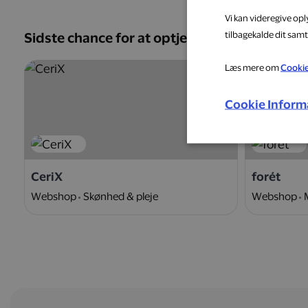
Vi kan videregive op
tilbagekalde dit samt
Sidste chance for at optjene
Læs mere om
Cooki
5 %
Cookie Inform
CeriX
forét
Webshop
Skønhed & pleje
Webshop