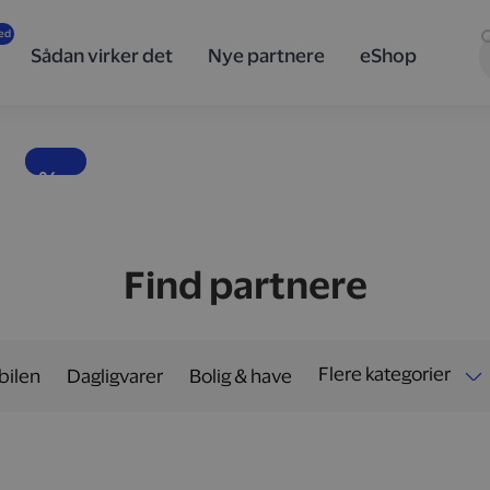
innovativ
teknologi
Sådan virker det
Nye partnere
eShop
og design
fra Sony
Banebrydende lyd, skarpe billeder og teknologi i særklasse.
10 %
Find partnere
Flere kategorier
 bilen
Dagligvarer
Bolig & have