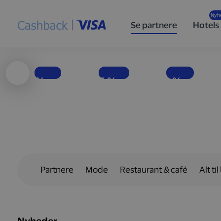
Høj
Nyd
Populære
ydeevne
velsmag
specialøl
Se partnere
Hotels
og god
med færre
for enhver
brændstoføkonomi
kalorier
smag
Få penge tilbage, hver gang du tanker bilen op hos Shell-stationer landet over.
EASIS er i dag Europas førende virksomhed inden for fødevarer uden tilsat sukker.
Hos det danske bryggeri To Øl finder du en bred vifte af øltyper.
1 %
15 %
10 %
Partnere
Mode
Restaurant & café
Alt til