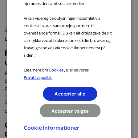
hjemmesider samt sociale medier
næste oplevelse
Vi kan videregive oplysninger indsamlet via
cookies til vores samarbejdspartnere til
ovenstående formål. Du kan altid tilbagekalde dit
samtykke ved at blokere cookies i din browser og
fravælge cookies via cookie-ikonet nederst på
Få cashback på hverdagens
siden.
udgifter hos populære brands
Læs mere om
Cookies
, eller se vores
Få cashback på hverdagens udgifter hos over 2.000
Privatlivspolitik
butikker, restauranter og webshops. Optjen automatisk
penge tilbage på alt fra mad og transport til mode, bolig
Accepter alle
og faste abonnementer.
Accepter valgte
Oplev Danmark på roadtrip:
Cookie Informationer
Oplevelser, mad og overnatninger,