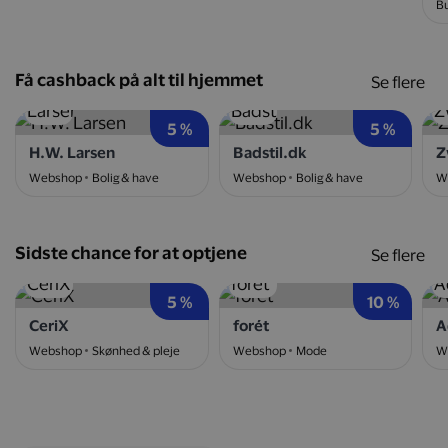
Bu
Få cashback på alt til hjemmet
Se flere
5 %
5 %
H.W. Larsen
Badstil.dk
Z
Webshop
Bolig & have
Webshop
Bolig & have
W
Sidste chance for at optjene
Se flere
5 %
10 %
CeriX
forét
A
Webshop
Skønhed & pleje
Webshop
Mode
W