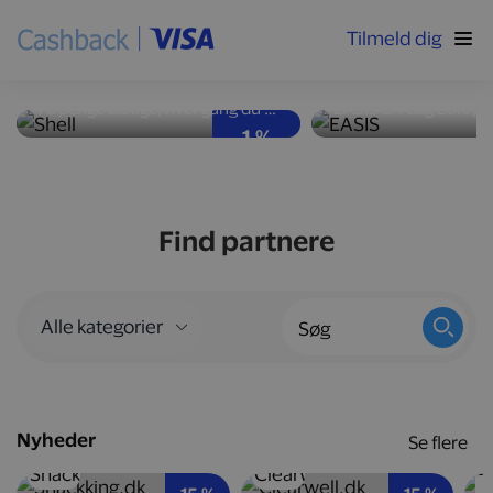
Tilmeld dig
Høj ydeevne og god
Nyd velsmag med
brændstoføkonomi
kalorier
Få penge tilbage, hver gang du tanker bilen op hos Shell-stationer landet over.
1 %
Find partnere
Nyheder
Se flere