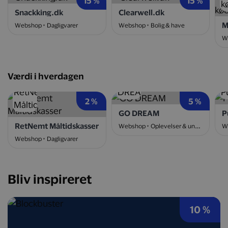
15 %
15 %
Snackking.dk
Clearwell.dk
Webshop
Dagligvarer
Webshop
Bolig & have
W
Værdi i hverdagen
2 %
5 %
GO DREAM
P
RetNemt Måltidskasser
Webshop
Oplevelser & underholdning
W
Webshop
Dagligvarer
Bliv inspireret
10 %