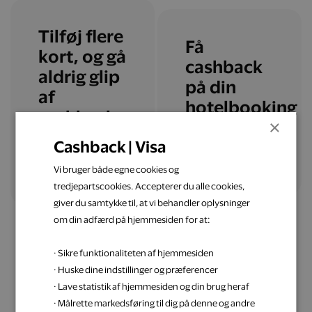
Tilføj flere
Få
kort, og gå
cashback
aldrig glip
på din
af
hotelbooking
cashback
×
Cashback | Visa
Læs mere
Tilføj flere kort
Vi bruger både egne cookies og
tredjepartscookies. Accepterer du alle cookies,
giver du samtykke til, at vi behandler oplysninger
om din adfærd på hjemmesiden for at:
· Sikre funktionaliteten af hjemmesiden
· Huske dine indstillinger og præferencer
· Lave statistik af hjemmesiden og din brug heraf
Få inspiration til din
· Målrette markedsføring til dig på denne og andre