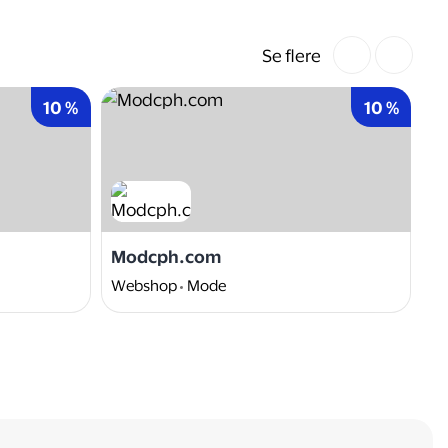
Se flere
10 %
10 %
Modcph.com
M
Webshop
Mode
Bu