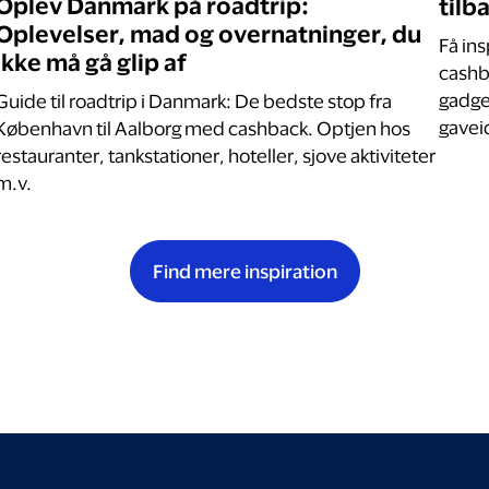
Oplev Danmark på roadtrip:
tilb
Oplevelser, mad og overnatninger, du
Få in
ikke må gå glip af
cashba
gadget
Guide til roadtrip i Danmark: De bedste stop fra
gaveid
København til Aalborg med cashback. Optjen hos
restauranter, tankstationer, hoteller, sjove aktiviteter
m.v.
Find mere inspiration