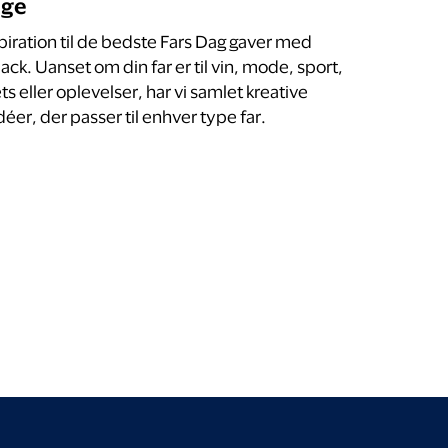
age
spiration til de bedste Fars Dag gaver med
ck. Uanset om din far er til vin, mode, sport,
s eller oplevelser, har vi samlet kreative
éer, der passer til enhver type far.