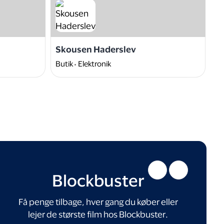
Skousen Haderslev
N
Butik
Elektronik
W
Blockbuster
Få penge tilbage, hver gang du køber eller
lejer de største film hos Blockbuster.