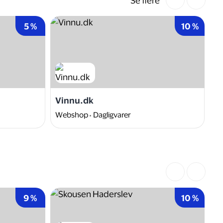
Se flere
5 %
10 %
Vinnu.dk
F
Webshop
Dagligvarer
W
9 %
10 %