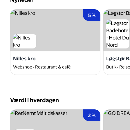
Nyheder
5 %
Nilles kro
Løgstør B
Webshop
Restaurant & café
Butik
Rejse
Værdi i hverdagen
2 %