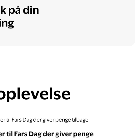
k på din
ing
 oplevelse
r til Fars Dag der giver penge