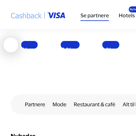
Høj
Nyd
Populære
ydeevne
velsmag
specialøl
Se partnere
Hotels
og god
med færre
for enhver
brændstoføkonomi
kalorier
smag
Få penge tilbage, hver gang du tanker bilen op hos Shell-stationer landet over.
EASIS er i dag Europas førende virksomhed inden for fødevarer uden tilsat sukker.
Hos det danske bryggeri To Øl finder du en bred vifte af øltyper.
1 %
15 %
10 %
Partnere
Mode
Restaurant & café
Alt til