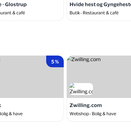
e - Glostrup
Hvide hest og Gyngehest
urant & café
Butik
Restaurant & café
5 %
k
Zwilling.com
Bolig & have
Webshop
Bolig & have