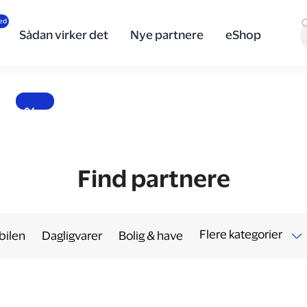
innovativ
teknologi
Sådan virker det
Nye partnere
eShop
og design
fra Sony
Banebrydende lyd, skarpe billeder og teknologi i særklasse.
10 %
Find partnere
Flere kategorier
 bilen
Dagligvarer
Bolig & have