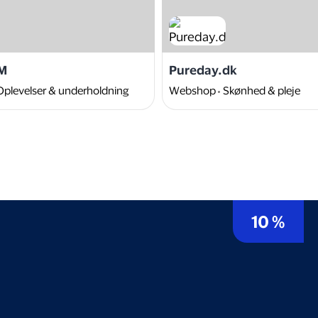
M
Pureday.dk
Oplevelser & underholdning
Webshop
Skønhed & pleje
10 %