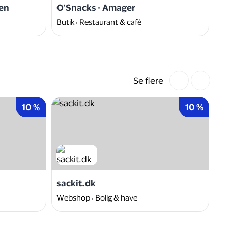
en
O'Snacks - Amager
Ca
Butik
Restaurant & café
Bu
Se flere
10 %
10 %
sackit.dk
G
Webshop
Bolig & have
W