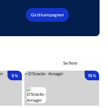
Gå til kampagnen
Se flere
5 %
15 %