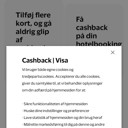
Tilføj flere
Få
kort, og gå
cashback
aldrig glip
på din
af
hotelbooking
cashback
×
Cashback | Visa
Læs mere
Tilføj flere kort
Vi bruger både egne cookies og
tredjepartscookies. Accepterer du alle cookies,
giver du samtykke til, at vi behandler oplysninger
om din adfærd på hjemmesiden for at:
· Sikre funktionaliteten af hjemmesiden
· Huske dine indstillinger og præferencer
· Lave statistik af hjemmesiden og din brug heraf
Få inspiration til din
· Målrette markedsføring til dig på denne og andre