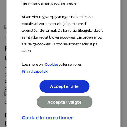
hjemmesider samt sociale medier
næste oplevelse
Vi kan videregive oplysninger indsamlet via
cookies til vores samarbejdspartnere til
ovenstående formål. Du kan altid tilbagekalde dit
samtykke ved at blokere cookies i din browser og
fravælge cookies via cookie-ikonet nederst på
Få cashback på hverdagens
siden.
udgifter hos populære brands
Læs mere om
Cookies
, eller se vores
Få cashback på hverdagens udgifter hos over 2.000
Privatlivspolitik
butikker, restauranter og webshops. Optjen automatisk
penge tilbage på alt fra mad og transport til mode, bolig
Accepter alle
og faste abonnementer.
Accepter valgte
Oplev Danmark på roadtrip:
Cookie Informationer
Oplevelser, mad og overnatninger,