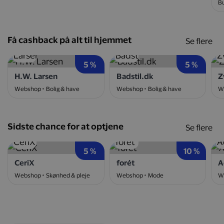
Bu
Få cashback på alt til hjemmet
Se flere
5 %
5 %
H.W. Larsen
Badstil.dk
Z
Webshop
Bolig & have
Webshop
Bolig & have
W
Sidste chance for at optjene
Se flere
5 %
10 %
CeriX
forét
A
Webshop
Skønhed & pleje
Webshop
Mode
W