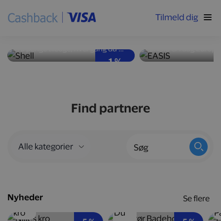
Tilmeld dig
Høj ydeevne og god
Nyd velsmag med
brændstoføkonomi
kalorier
Få penge tilbage, hver gang du tanker bilen op hos Shell-stationer landet over.
1 %
Find partnere
Nyheder
Se flere