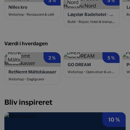
5 %
5 %
Nilles kro
L
Løgstør Badehotel - Hotel Du Nord
Webshop
Restaurant & café
Bu
Butik
Rejser, hotel & transport
Værdi i hverdagen
2 %
5 %
GO DREAM
P
RetNemt Måltidskasser
Webshop
Oplevelser & underholdning
W
Webshop
Dagligvarer
Bliv inspireret
10 %