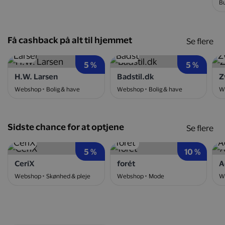
Bu
Få cashback på alt til hjemmet
Se flere
5 %
5 %
H.W. Larsen
Badstil.dk
Z
Webshop
Bolig & have
Webshop
Bolig & have
W
Sidste chance for at optjene
Se flere
5 %
10 %
CeriX
forét
A
Webshop
Skønhed & pleje
Webshop
Mode
W