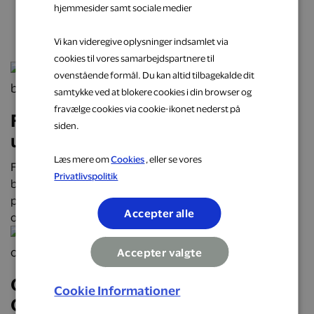
hjemmesider samt sociale medier
næste oplevelse
Vi kan videregive oplysninger indsamlet via
cookies til vores samarbejdspartnere til
ovenstående formål. Du kan altid tilbagekalde dit
samtykke ved at blokere cookies i din browser og
fravælge cookies via cookie-ikonet nederst på
Få cashback på hverdagens
siden.
udgifter hos populære brands
Læs mere om
Cookies
, eller se vores
Få cashback på hverdagens udgifter hos over 2.000
Privatlivspolitik
butikker, restauranter og webshops. Optjen automatisk
penge tilbage på alt fra mad og transport til mode, bolig
Accepter alle
og faste abonnementer.
Accepter valgte
Oplev Danmark på roadtrip:
Cookie Informationer
Oplevelser, mad og overnatninger,