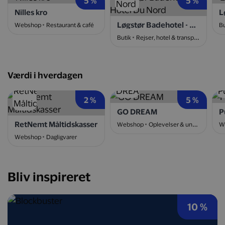
5 %
5 %
Nilles kro
L
Løgstør Badehotel - Hotel Du Nord
Webshop
Restaurant & café
Bu
Butik
Rejser, hotel & transport
Værdi i hverdagen
2 %
5 %
GO DREAM
P
RetNemt Måltidskasser
Webshop
Oplevelser & underholdning
W
Webshop
Dagligvarer
Bliv inspireret
10 %