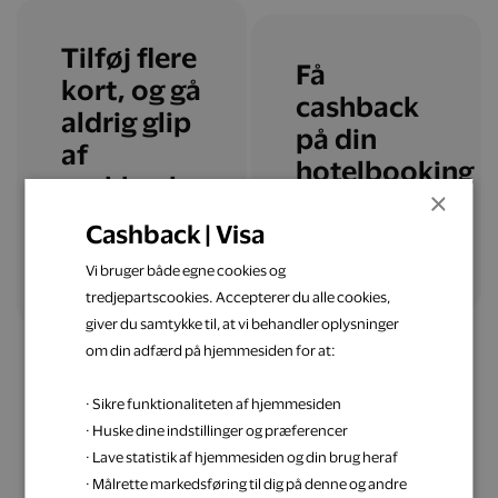
Tilføj flere
Få
kort, og gå
cashback
aldrig glip
på din
af
hotelbooking
cashback
×
Cashback | Visa
Læs mere
Tilføj flere kort
Vi bruger både egne cookies og
tredjepartscookies. Accepterer du alle cookies,
giver du samtykke til, at vi behandler oplysninger
om din adfærd på hjemmesiden for at:
· Sikre funktionaliteten af hjemmesiden
· Huske dine indstillinger og præferencer
· Lave statistik af hjemmesiden og din brug heraf
Få inspiration til din
· Målrette markedsføring til dig på denne og andre