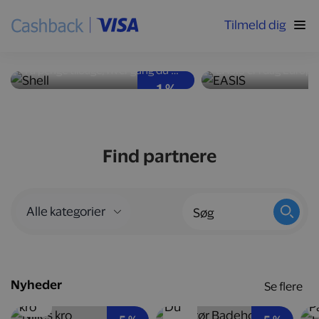
Tilmeld dig
Høj ydeevne og god
Nyd velsmag med
brændstoføkonomi
kalorier
Få penge tilbage, hver gang du tanker bilen op hos Shell-stationer landet over.
1 %
Find partnere
Nyheder
Se flere