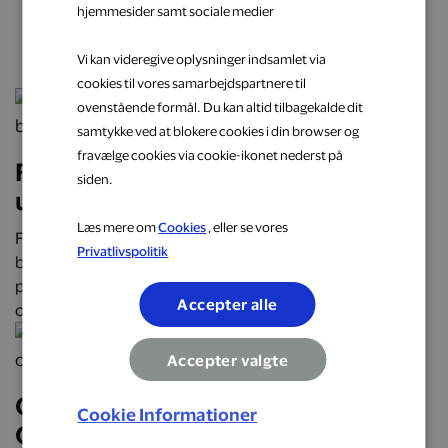
hjemmesider samt sociale medier
næste oplevelse
Vi kan videregive oplysninger indsamlet via
cookies til vores samarbejdspartnere til
ovenstående formål. Du kan altid tilbagekalde dit
samtykke ved at blokere cookies i din browser og
fravælge cookies via cookie-ikonet nederst på
Få cashback på hverdagens
siden.
udgifter hos populære brands
Læs mere om
Cookies
, eller se vores
Få cashback på hverdagens udgifter hos over 2.000
Privatlivspolitik
butikker, restauranter og webshops. Optjen automatisk
penge tilbage på alt fra mad og transport til mode, bolig
Accepter alle
og faste abonnementer.
Accepter valgte
Oplev Danmark på roadtrip:
Cookie Informationer
Oplevelser, mad og overnatninger,