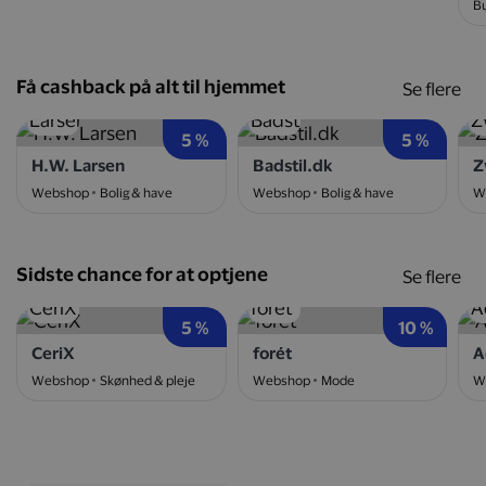
Bu
Få cashback på alt til hjemmet
Se flere
5 %
5 %
H.W. Larsen
Badstil.dk
Z
Webshop
Bolig & have
Webshop
Bolig & have
W
Sidste chance for at optjene
Se flere
5 %
10 %
CeriX
forét
A
Webshop
Skønhed & pleje
Webshop
Mode
W