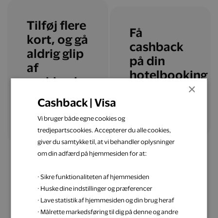
Tilføj flere
Få
kort, og gå
cashback
aldrig glip
på din
af
hotelbooking
cashback
×
Cashback | Visa
Læs mere
Tilføj flere kort
Vi bruger både egne cookies og
tredjepartscookies. Accepterer du alle cookies,
giver du samtykke til, at vi behandler oplysninger
om din adfærd på hjemmesiden for at:
· Sikre funktionaliteten af hjemmesiden
· Huske dine indstillinger og præferencer
· Lave statistik af hjemmesiden og din brug heraf
Få inspiration til din
· Målrette markedsføring til dig på denne og andre