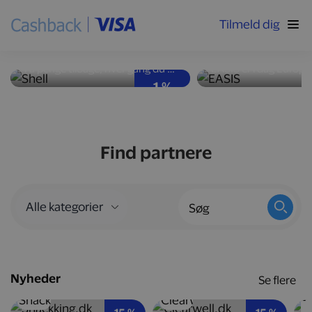
Tilmeld dig
Høj ydeevne og god
Nyd velsmag med
brændstoføkonomi
kalorier
Få penge tilbage, hver gang du tanker bilen op hos Shell-stationer landet over.
1 %
Find partnere
Nyheder
Se flere