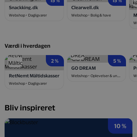
15 %
15 %
Snackking.dk
Clearwell.dk
Webshop
Dagligvarer
Webshop
Bolig & have
W
Værdi i hverdagen
2 %
5 %
GO DREAM
P
RetNemt Måltidskasser
Webshop
Oplevelser & underholdning
W
Webshop
Dagligvarer
Bliv inspireret
10 %