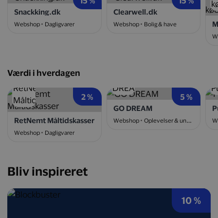
15 %
15 %
Snackking.dk
Clearwell.dk
Webshop
Dagligvarer
Webshop
Bolig & have
W
Værdi i hverdagen
2 %
5 %
GO DREAM
P
RetNemt Måltidskasser
Webshop
Oplevelser & underholdning
W
Webshop
Dagligvarer
Bliv inspireret
10 %