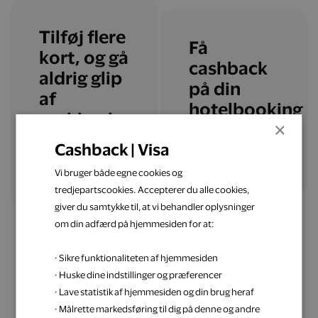
Tilføj flere
Få
kort, og gå
cashback
aldrig glip
på din
af
hotelbooking
cashback
×
Cashback | Visa
Læs mere
Tilføj flere kort
Vi bruger både egne cookies og
tredjepartscookies. Accepterer du alle cookies,
giver du samtykke til, at vi behandler oplysninger
om din adfærd på hjemmesiden for at:
· Sikre funktionaliteten af hjemmesiden
· Huske dine indstillinger og præferencer
· Lave statistik af hjemmesiden og din brug heraf
Få inspiration til din
· Målrette markedsføring til dig på denne og andre