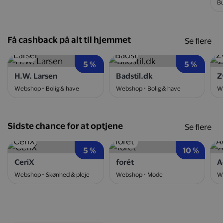
Bu
Få cashback på alt til hjemmet
Se flere
5 %
5 %
H.W. Larsen
Badstil.dk
Z
Webshop
Bolig & have
Webshop
Bolig & have
W
Sidste chance for at optjene
Se flere
5 %
10 %
CeriX
forét
A
Webshop
Skønhed & pleje
Webshop
Mode
W