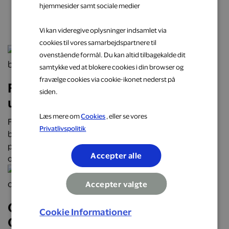
hjemmesider samt sociale medier
næste oplevelse
Vi kan videregive oplysninger indsamlet via
cookies til vores samarbejdspartnere til
ovenstående formål. Du kan altid tilbagekalde dit
samtykke ved at blokere cookies i din browser og
fravælge cookies via cookie-ikonet nederst på
Få cashback på hverdagens
siden.
udgifter hos populære brands
Læs mere om
Cookies
, eller se vores
Få cashback på hverdagens udgifter hos over 2.000
Privatlivspolitik
butikker, restauranter og webshops. Optjen automatisk
penge tilbage på alt fra mad og transport til mode, bolig
Accepter alle
og faste abonnementer.
Accepter valgte
Oplev Danmark på roadtrip:
Cookie Informationer
Oplevelser, mad og overnatninger,