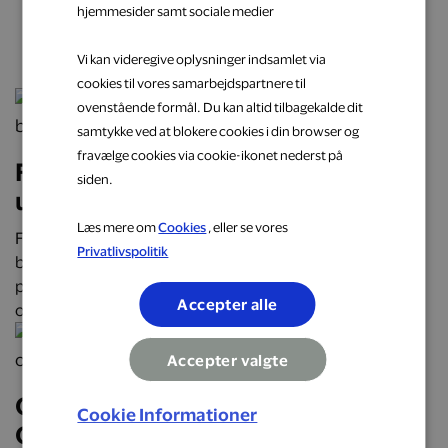
hjemmesider samt sociale medier
næste oplevelse
Vi kan videregive oplysninger indsamlet via
cookies til vores samarbejdspartnere til
ovenstående formål. Du kan altid tilbagekalde dit
samtykke ved at blokere cookies i din browser og
fravælge cookies via cookie-ikonet nederst på
Få cashback på hverdagens
siden.
udgifter hos populære brands
Læs mere om
Cookies
, eller se vores
Få cashback på hverdagens udgifter hos over 2.000
Privatlivspolitik
butikker, restauranter og webshops. Optjen automatisk
penge tilbage på alt fra mad og transport til mode, bolig
Accepter alle
og faste abonnementer.
Accepter valgte
Oplev Danmark på roadtrip:
Cookie Informationer
Oplevelser, mad og overnatninger,