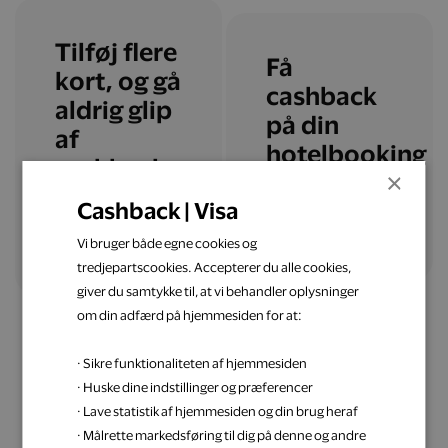
Tilføj flere
Få
kort, og gå
cashback
aldrig glip
på din
af
hotelbooking
cashback
×
Cashback | Visa
Læs mere
Tilføj flere kort
Vi bruger både egne cookies og
tredjepartscookies. Accepterer du alle cookies,
giver du samtykke til, at vi behandler oplysninger
om din adfærd på hjemmesiden for at:
· Sikre funktionaliteten af hjemmesiden
· Huske dine indstillinger og præferencer
· Lave statistik af hjemmesiden og din brug heraf
Få inspiration til din
· Målrette markedsføring til dig på denne og andre