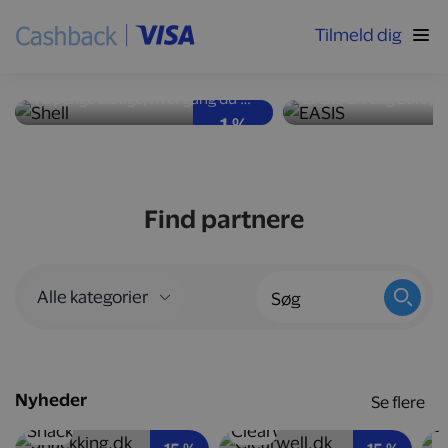
Tilmeld dig
Høj ydeevne og god
Nyd velsmag med
brændstoføkonomi
kalorier
Få penge tilbage, hver gang du tanker bilen op hos Shell-stationer landet over.
1 %
Find partnere
Nyheder
Se flere