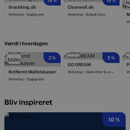
15 %
15 %
Snackking.dk
Clearwell.dk
Webshop
Dagligvarer
Webshop
Bolig & have
W
Værdi i hverdagen
2 %
5 %
GO DREAM
P
RetNemt Måltidskasser
Webshop
Oplevelser & underholdning
W
Webshop
Dagligvarer
Bliv inspireret
10 %