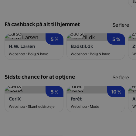
Bu
Få cashback på alt til hjemmet
Se flere
5 %
5 %
H.W. Larsen
Badstil.dk
Z
Webshop
Bolig & have
Webshop
Bolig & have
W
Sidste chance for at optjene
Se flere
5 %
10 %
CeriX
forét
A
Webshop
Skønhed & pleje
Webshop
Mode
W