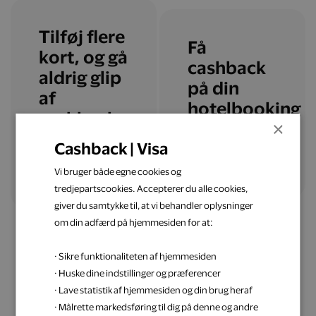
Tilføj flere
Få
kort, og gå
cashback
aldrig glip
på din
af
hotelbooking
cashback
×
Cashback | Visa
Læs mere
Tilføj flere kort
Vi bruger både egne cookies og
tredjepartscookies. Accepterer du alle cookies,
giver du samtykke til, at vi behandler oplysninger
om din adfærd på hjemmesiden for at:
· Sikre funktionaliteten af hjemmesiden
· Huske dine indstillinger og præferencer
· Lave statistik af hjemmesiden og din brug heraf
Få inspiration til din
· Målrette markedsføring til dig på denne og andre