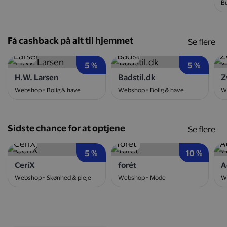
Bu
Få cashback på alt til hjemmet
Se flere
5 %
5 %
H.W. Larsen
Badstil.dk
Z
Webshop
Bolig & have
Webshop
Bolig & have
W
Sidste chance for at optjene
Se flere
5 %
10 %
CeriX
forét
A
Webshop
Skønhed & pleje
Webshop
Mode
W