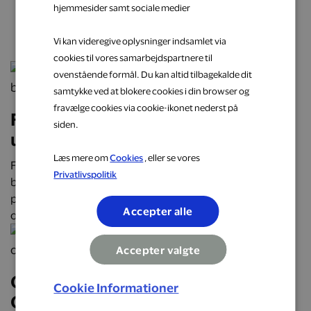
hjemmesider samt sociale medier
næste oplevelse
Vi kan videregive oplysninger indsamlet via
cookies til vores samarbejdspartnere til
ovenstående formål. Du kan altid tilbagekalde dit
samtykke ved at blokere cookies i din browser og
fravælge cookies via cookie-ikonet nederst på
Få cashback på hverdagens
siden.
udgifter hos populære brands
Læs mere om
Cookies
, eller se vores
Få cashback på hverdagens udgifter hos over 2.000
Privatlivspolitik
butikker, restauranter og webshops. Optjen automatisk
penge tilbage på alt fra mad og transport til mode, bolig
Accepter alle
og faste abonnementer.
Accepter valgte
Oplev Danmark på roadtrip:
Cookie Informationer
Oplevelser, mad og overnatninger,