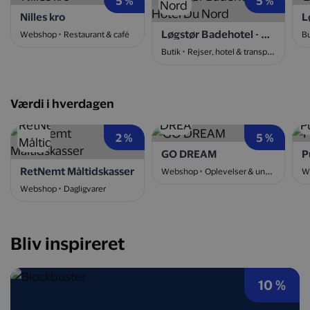
5 %
5 %
Nilles kro
L
Løgstør Badehotel - Hotel Du Nord
Webshop
Restaurant & café
Bu
Butik
Rejser, hotel & transport
Værdi i hverdagen
2 %
5 %
GO DREAM
P
RetNemt Måltidskasser
Webshop
Oplevelser & underholdning
W
Webshop
Dagligvarer
Bliv inspireret
10 %