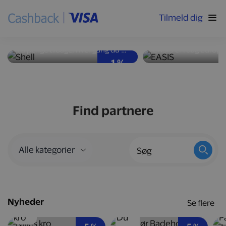
Tilmeld dig
Høj ydeevne og god
Nyd velsmag med
brændstoføkonomi
kalorier
Få penge tilbage, hver gang du tanker bilen op hos Shell-stationer landet over.
1 %
Find partnere
Nyheder
Se flere