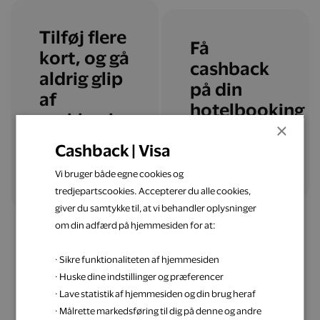
Tilføj flere
Få
kort, og gå
cashback
aldrig glip
på din
af
hotelbooking
cashback
×
Cashback | Visa
Læs mere
Tilføj flere kort
Vi bruger både egne cookies og
tredjepartscookies. Accepterer du alle cookies,
giver du samtykke til, at vi behandler oplysninger
om din adfærd på hjemmesiden for at:
· Sikre funktionaliteten af hjemmesiden
· Huske dine indstillinger og præferencer
· Lave statistik af hjemmesiden og din brug heraf
Få inspiration til din
· Målrette markedsføring til dig på denne og andre