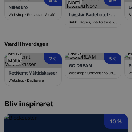
5 %
5 %
Nilles kro
L
Løgstør Badehotel - Hotel Du Nord
Webshop
Restaurant & café
Bu
Butik
Rejser, hotel & transport
Værdi i hverdagen
2 %
5 %
GO DREAM
P
RetNemt Måltidskasser
Webshop
Oplevelser & underholdning
W
Webshop
Dagligvarer
Bliv inspireret
10 %