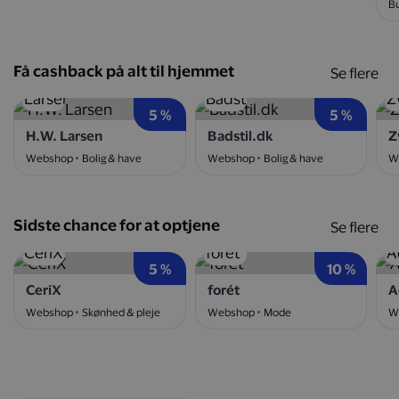
Bu
Få cashback på alt til hjemmet
Se flere
5 %
5 %
H.W. Larsen
Badstil.dk
Z
Webshop
Bolig & have
Webshop
Bolig & have
W
Sidste chance for at optjene
Se flere
5 %
10 %
CeriX
forét
A
Webshop
Skønhed & pleje
Webshop
Mode
W