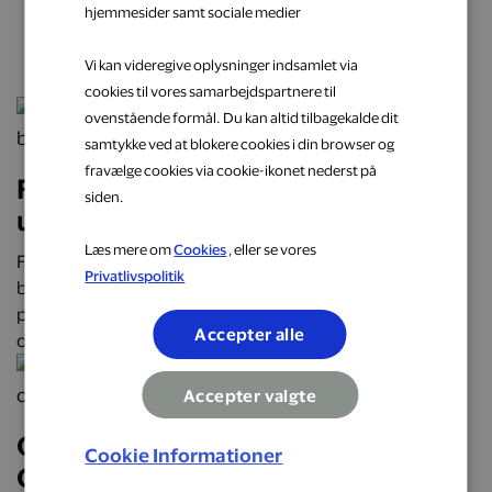
hjemmesider samt sociale medier
næste oplevelse
Vi kan videregive oplysninger indsamlet via
cookies til vores samarbejdspartnere til
ovenstående formål. Du kan altid tilbagekalde dit
samtykke ved at blokere cookies i din browser og
fravælge cookies via cookie-ikonet nederst på
Få cashback på hverdagens
siden.
udgifter hos populære brands
Læs mere om
Cookies
, eller se vores
Få cashback på hverdagens udgifter hos over 2.000
Privatlivspolitik
butikker, restauranter og webshops. Optjen automatisk
penge tilbage på alt fra mad og transport til mode, bolig
Accepter alle
og faste abonnementer.
Accepter valgte
Oplev Danmark på roadtrip:
Cookie Informationer
Oplevelser, mad og overnatninger,