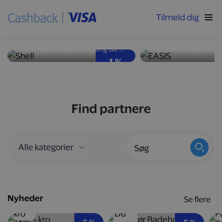
Tilmeld dig
Høj ydeevne og god
Nyd velsmag med
brændstoføkonomi
kalorier
Få penge tilbage, hver gang du tanker bilen op hos Shell-stationer landet over.
1 %
Find partnere
Nyheder
Se flere